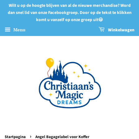
Wilt u op de hoogte blijven van al de nieuwe merchandise? Word
dan snel lid van onze Facebookgroep. Door op de tekst te klikken
komt u vanzelf op onze groep uit😃
Menu
Winkelwagen
›
Startpagina
Angel Bagagelabel voor Koffer