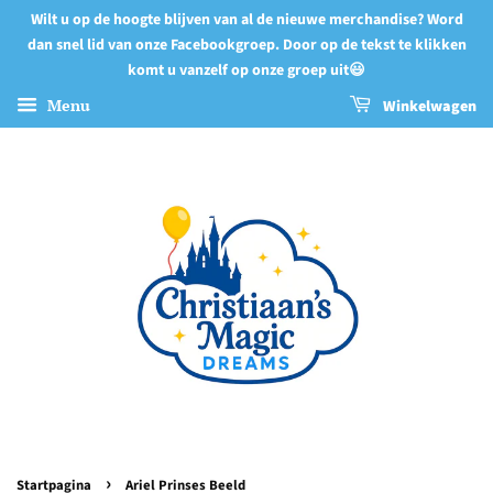
Wilt u op de hoogte blijven van al de nieuwe merchandise? Word
dan snel lid van onze Facebookgroep. Door op de tekst te klikken
komt u vanzelf op onze groep uit😃
Menu
Winkelwagen
›
Startpagina
Ariel Prinses Beeld