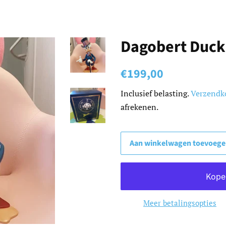
Dagobert Duck
Normale
Aanbiedingsprij
€199,00
prijs
Inclusief belasting.
Verzendk
afrekenen.
Aan winkelwagen toevoeg
Meer betalingsopties