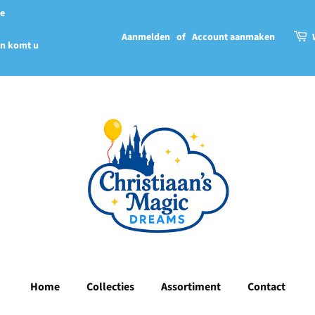
we
Aanmelden
of
Account aanmaken
en komt u
Home
Collecties
Assortiment
Contact