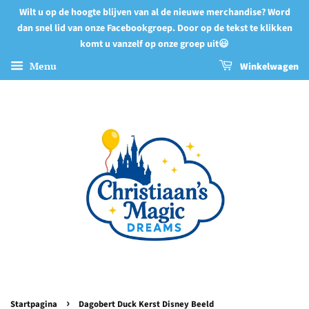
Wilt u op de hoogte blijven van al de nieuwe merchandise? Word
dan snel lid van onze Facebookgroep. Door op de tekst te klikken
komt u vanzelf op onze groep uit😃
Menu
Winkelwagen
›
Startpagina
Dagobert Duck Kerst Disney Beeld