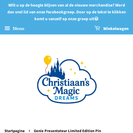
Wilt u op de hoogte blijven van al de nieuwe merchandise? Word
dan snel lid van onze Facebookgroep. Door op de tekst te klikken
komt u vanzelf op onze groep uit😃
Menu
Winkelwagen
›
Startpagina
Genie Presentateur Limited Edition Pin