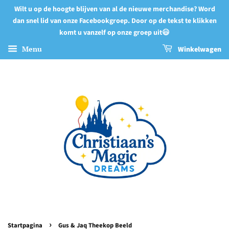
Wilt u op de hoogte blijven van al de nieuwe merchandise? Word
dan snel lid van onze Facebookgroep. Door op de tekst te klikken
komt u vanzelf op onze groep uit😃
Menu
Winkelwagen
›
Startpagina
Gus & Jaq Theekop Beeld