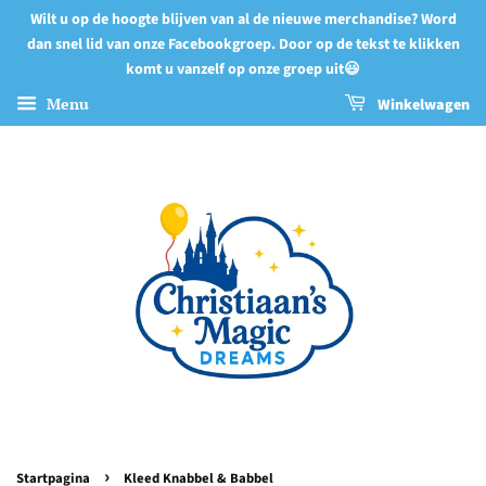
Wilt u op de hoogte blijven van al de nieuwe merchandise? Word
dan snel lid van onze Facebookgroep. Door op de tekst te klikken
komt u vanzelf op onze groep uit😃
Menu
Winkelwagen
›
Startpagina
Kleed Knabbel & Babbel