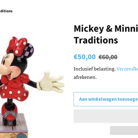
ditions
Mickey & Minni
Traditions
Normale
Aanbiedingsprijs
€50,00
€60,00
prijs
Inclusief belasting.
Verzendk
afrekenen.
Aan winkelwagen toevoeg