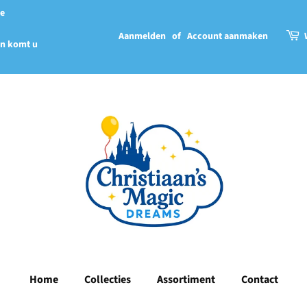
we
Aanmelden
of
Account aanmaken
en komt u
Home
Collecties
Assortiment
Contact