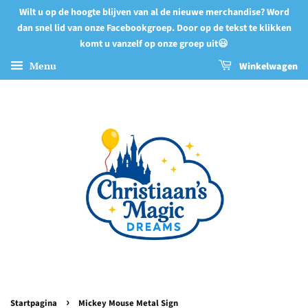
Wilt u op de hoogte blijven van al de nieuwe merchandise? Word
dan snel lid van onze Facebookgroep. Door op de tekst te klikken
komt u vanzelf op onze groep uit😃
Menu
Winkelwagen
›
Startpagina
Mickey Mouse Metal Sign