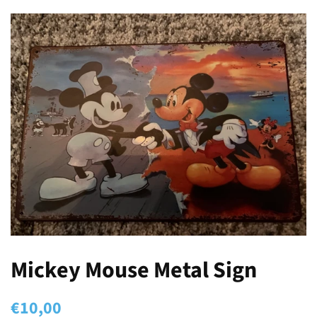
Mickey Mouse Metal Sign
Normale
Aanbiedingsprijs
€10,00