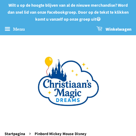
Wilt u op de hoogte blijven van al de nieuwe merchandise? Word
dan snel lid van onze Facebookgroep. Door op de tekst te klikken
komt u vanzelf op onze groep uit😃
Menu
Winkelwagen
›
Startpagina
Pinbord Mickey Mouse Disney