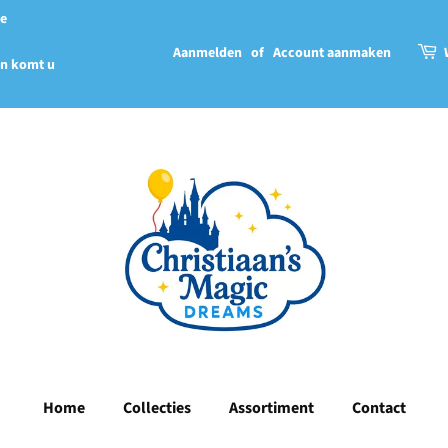
we
Aanmelden
of
Account aanmaken
en komt u
Home
Collecties
Assortiment
Contact