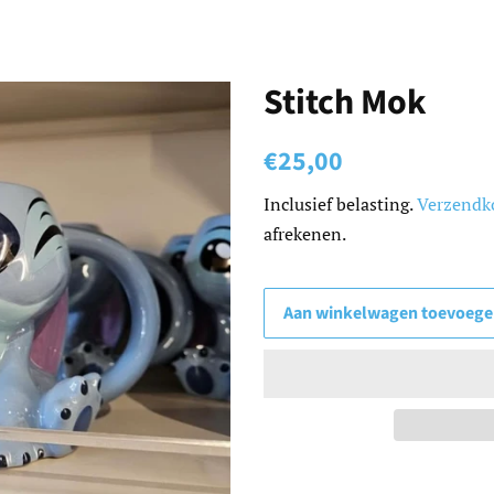
Stitch Mok
Normale
Aanbiedingsprijs
€25,00
prijs
Inclusief belasting.
Verzendk
afrekenen.
Aan winkelwagen toevoeg