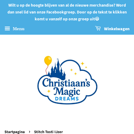
Wilt u op de hoogte blijven van al de nieuwe merchandise? Word
dan snel lid van onze Facebookgroep. Door op de tekst te klikken
komt u vanzelf op onze groep uit😃
Menu
Winkelwagen
›
Startpagina
Stitch Tosti IJzer