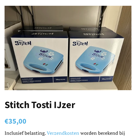
Stitch Tosti IJzer
Normale
Aanbiedingsprijs
€35,00
prijs
Inclusief belasting.
Verzendkosten
worden berekend bij